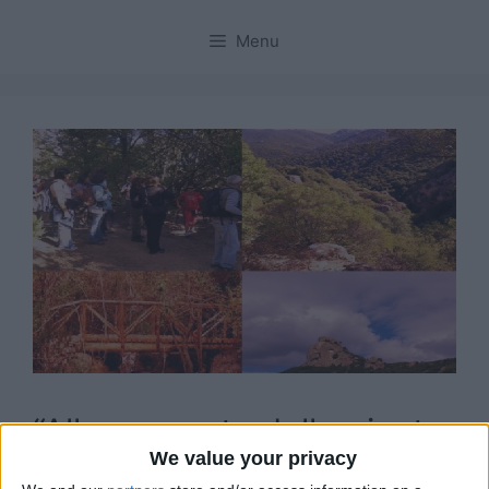
Menu
“Alla scoperta delle piante
We value your privacy
officinali della foresta dei