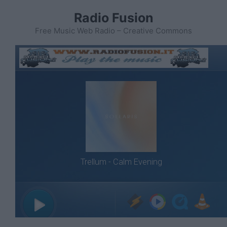
Vai
Radio Fusion
al
contenuto
Free Music Web Radio – Creative Commons