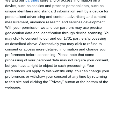
We and our
partners
store and/or access information on a
Sette Fratelli” Domenica
device, such as cookies and process personal data, such as
unique identifiers and standard information sent by a device for
17 Gennaio 2015
personalised advertising and content, advertising and content
measurement, audience research and services development.
With your permission we and our partners may use precise
geolocation data and identification through device scanning. You
may click to consent to our and our 1731 partners’ processing
as described above. Alternatively you may click to refuse to
consent or access more detailed information and change your
preferences before consenting.
Please note that some
processing of your personal data may not require your consent,
but you have a right to object to such processing. Your
preferences will apply to this website only. You can change your
preferences or withdraw your consent at any time by returning
to this site and clicking the "Privacy" button at the bottom of the
webpage.