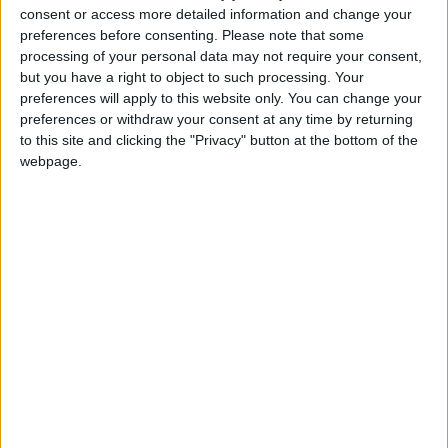
consent or access more detailed information and change your
preferences before consenting.
Please note that some
processing of your personal data may not require your consent,
but you have a right to object to such processing. Your
preferences will apply to this website only. You can change your
preferences or withdraw your consent at any time by returning
to this site and clicking the "Privacy" button at the bottom of the
webpage.
Come dei cagnolini docili, questi cinghialetti
Sardi, si fanno accarezzare e mangiano cibo
portato dall’uomo. Siamo in Pineta a Sinnai, in
questo video realizzato da Giancarlo Montisci,
si vedono due cinghialetti che mangiano pasta
cruda, portata da chi ogni giorno frequenta la
pineta per una passeggiata nelle prime ore del
mattino. {youtube}A-
qYscPPSgQ|560|315|1{/youtube}