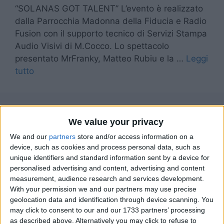
“SOLANAS GOT TALENT” L’evento è realizzato
dalla Parrocchia Madonna della Fiducia e Radio
Fusion con il supporto tecnico di Servizi Stampa
Audio Visivi di M.Cocco. Lo spettacolo
presentato MrFranky, Matteo Rubiu e la …
Leggi
tutto
We value your privacy
Sinnai, Cinghiali in Pineta
We and our
partners
store and/or access information on a
mangiano e si fanno
device, such as cookies and process personal data, such as
accarezzare
unique identifiers and standard information sent by a device for
personalised advertising and content, advertising and content
measurement, audience research and services development.
With your permission we and our partners may use precise
geolocation data and identification through device scanning. You
may click to consent to our and our 1733 partners’ processing
as described above. Alternatively you may click to refuse to