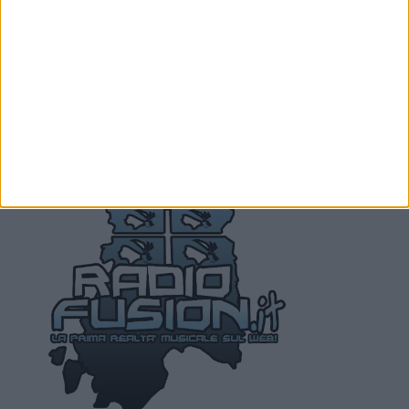
Hai uno smartphone con Sistema Android o
Apple e vuoi ascoltaci? Scarica Subito le nostre
app da Google Play. E' Gratis!