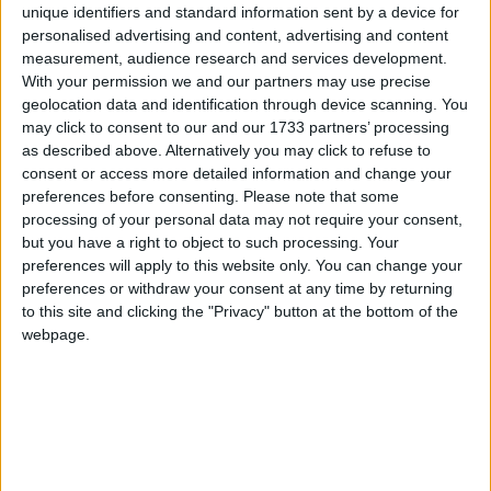
ambiente curato nei minimi dettagli, senza
unique identifiers and standard information sent by a device for
personalised advertising and content, advertising and content
frenesia, capace di creare un ritmo equilibrato e
measurement, audience research and services development.
un percorso semplice da interpretare. La ricerca
With your permission we and our partners may use precise
di questo equilibrio porta molti utenti verso
geolocation data and identification through device scanning. You
soluzioni curate dal punto di vista estetico e
may click to consent to our and our 1733 partners’ processing
tecnico, con un design che guida lo sguardo e
as described above. Alternatively you may click to refuse to
consent or access more detailed information and change your
un flusso narrativo costruito per dare un senso
preferences before consenting.
Please note that some
preciso a ogni scelta.
processing of your personal data may not require your consent,
but you have a right to object to such processing. Your
preferences will apply to this website only. You can change your
preferences or withdraw your consent at any time by returning
to this site and clicking the "Privacy" button at the bottom of the
webpage.