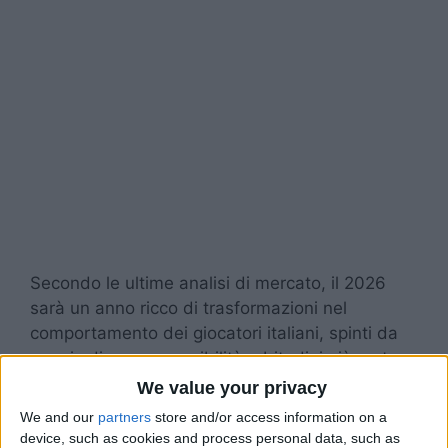
Secondo le ultime analisi di mercato, il 2026
sarà un anno ricco di trasformazioni nel
comportamento dei giocatori italiani, spinti da
un mix di nuove sensibilità, abitudini più mature
e una crescente attenzione verso piattaforme
We value your privacy
capaci di dare ordine, fluidità e chiarezza. Chi
We and our
partners
store and/or access information on a
accede a un servizio digitale desidera un
device, such as cookies and process personal data, such as