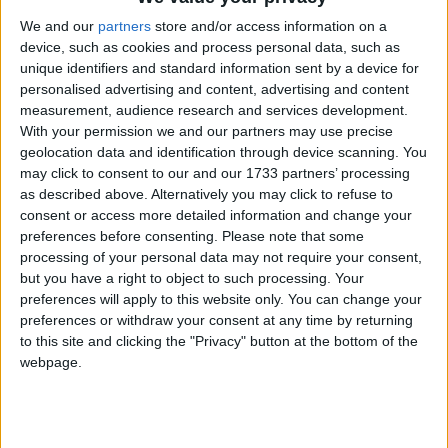
We and our
partners
store and/or access information on a
Grosso incendio a
device, such as cookies and process personal data, such as
unique identifiers and standard information sent by a device for
Quartucciu, in fiamme le
personalised advertising and content, advertising and content
measurement, audience research and services development.
auto del centro di
With your permission we and our partners may use precise
geolocation data and identification through device scanning. You
demolizione Pau
may click to consent to our and our 1733 partners’ processing
as described above. Alternatively you may click to refuse to
consent or access more detailed information and change your
preferences before consenting.
Please note that some
processing of your personal data may not require your consent,
but you have a right to object to such processing. Your
preferences will apply to this website only. You can change your
preferences or withdraw your consent at any time by returning
to this site and clicking the "Privacy" button at the bottom of the
webpage.