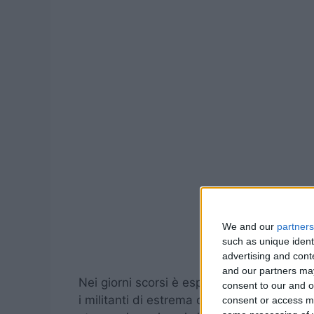
We and our
partners
such as unique ident
advertising and con
and our partners may
Nei giorni scorsi è esplosa la polemica do
consent to our and o
i
militanti di estrema destra che hanno com
consent or access m