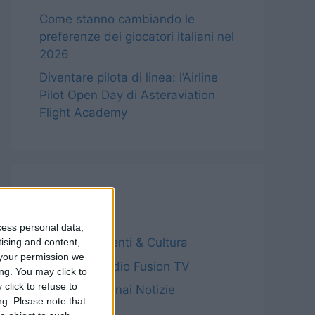
Come stanno cambiando le
preferenze dei giocatori italiani nel
2026
Diventare pilota di linea: l’Airline
Pilot Open Day di Asteraviation
Flight Academy
Categorie
cess personal data,
Archivio – Eventi & Cultura
tising and content,
your permission we
Archivio – Radio Fusion TV
ng. You may click to
click to refuse to
Archivio – Sinnai Notizie
ng.
Please note that
Notizie