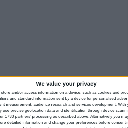
We value your privacy
store and/or access information on a device, such as cookies and pro
ifiers and standard information sent by a device for personalised adver
tent measurement, audience research and services development.
With 
 use precise geolocation data and identification through device scanni
po la manifestazione a Cagliari del 25 Aprile dove
ur 1733 partners’ processing as described above. Alternatively you may 
memorato i repubblichini di Salò. Infatti nello
ore detailed information and change your preferences before consenti