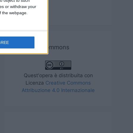
o object to such
ces or withdraw your
Tecnologia
 of the webpage.
GREE
Creative commons
Quest'opera è distribuita con
Licenza
Creative Commons
Attribuzione 4.0 Internazionale