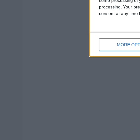
some processing of y
processing. Your pre
consent at any time b
MORE OPT