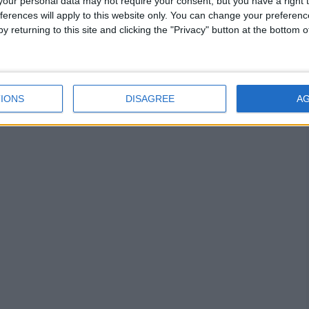
our personal data may not require your consent, but you have a right t
ferences will apply to this website only. You can change your preferen
y returning to this site and clicking the "Privacy" button at the bottom
IONS
DISAGREE
A