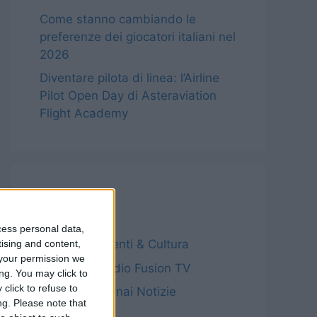
Come stanno cambiando le
preferenze dei giocatori italiani nel
2026
Diventare pilota di linea: l’Airline
Pilot Open Day di Asteraviation
Flight Academy
Categorie
cess personal data,
Archivio – Eventi & Cultura
tising and content,
your permission we
Archivio – Radio Fusion TV
ng. You may click to
click to refuse to
Archivio – Sinnai Notizie
ng.
Please note that
Notizie