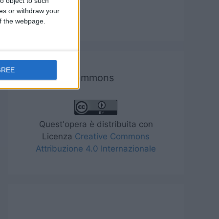
o object to such
ces or withdraw your
Tecnologia
 of the webpage.
GREE
Creative commons
Quest'opera è distribuita con
Licenza
Creative Commons
Attribuzione 4.0 Internazionale