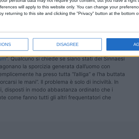
our personal data may not require your consent, but you have a right t
ferences will apply to this website only. You can change your preferen
y returning to this site and clicking the "Privacy" button at the bottom
ebook “
Sinnai Forum
” son ben visibili alcune
stica ancora mezzo pieni, lasciati li, nel muretto
un cestino dei rifiuti. Le bottiglie pare siano
o un volenteroso frequentatore della pineta, ha
IONS
DISAGREE
A
i buttarle nel cestino poco distante. Immancabile la
rum
“. Qualcuno si chiede se siano stati dei Sinnaesi
aragonano la sporcizia generata dall’uomo con
emplicemente ha preso tutta “l’alliga” e l’ha buttata
orcarsi le mani”.
Il problema è solo di inciviltà. In
ini, disposti in modo abbastanza ordinato che i
e come fanno tutti gli altri frequentatori che