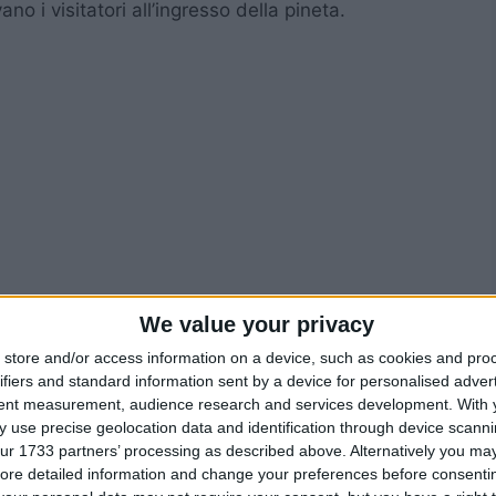
o i visitatori all’ingresso della pineta.
We value your privacy
store and/or access information on a device, such as cookies and pro
ifiers and standard information sent by a device for personalised adver
tent measurement, audience research and services development.
With 
 use precise geolocation data and identification through device scanni
ur 1733 partners’ processing as described above. Alternatively you may 
ore detailed information and change your preferences before consenti