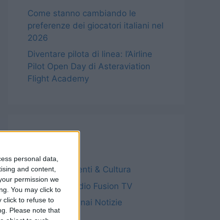
Come stanno cambiando le
preferenze dei giocatori italiani nel
2026
Diventare pilota di linea: l’Airline
Pilot Open Day di Asteraviation
Flight Academy
Categorie
cess personal data,
Archivio – Eventi & Cultura
tising and content,
your permission we
Archivio – Radio Fusion TV
ng. You may click to
click to refuse to
Archivio – Sinnai Notizie
ng.
Please note that
Notizie