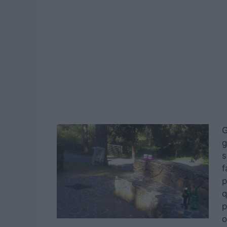
G
g
s
f
p
q
p
o