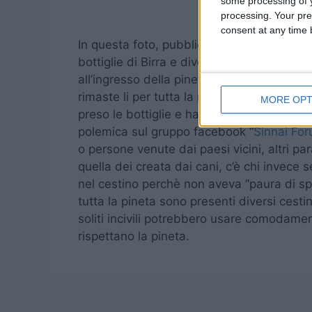
some processing of y
processing. Your pre
consent at any time b
In questa foto, pubblicata sul gruppo fac
bottiglie di Birra e diversi bicchieri di pla
all’ingresso della pineta, a pochi passi da 
rimaste li per tutta la mattina, sin quand
MORE OPT
preso le bottiglie e ha “fatto lo sforzo” d
polemica sul gruppo facebook “
Sinnai Fo
o persone venute dai paesi vicini, altri p
quella dei creata dai cani, c’è chi invece s
nel cestino perchè non aveva “
paura di sp
tutta la pineta sono presenti diversi cest
soliti incivili potrebbero usare comodament
rispettano la pineta.