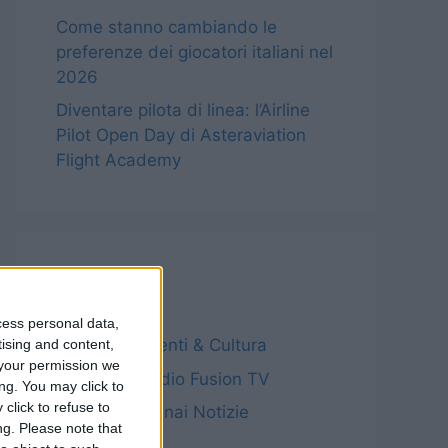
Come stanno cambiando le
preferenze dei giocatori italiani nel
2026
Diventare pilota di linea: l’Airline
Pilot Open Day di Asteraviation
Flight Academy
Categorie
cess personal data,
Archivio – Eventi & Cultura
tising and content,
your permission we
Archivio – Radio Fusion TV
ng. You may click to
click to refuse to
Archivio – Sinnai Notizie
ng.
Please note that
Notizie