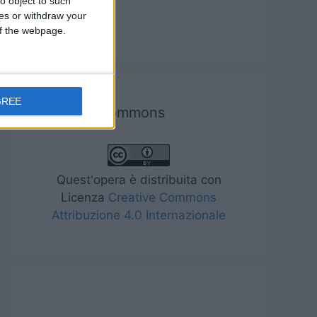
o object to such
ces or withdraw your
Tecnologia
 of the webpage.
GREE
Creative commons
Quest'opera è distribuita con
Licenza
Creative Commons
Attribuzione 4.0 Internazionale