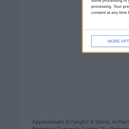
some processing of y
processing. Your pre
consent at any time b
MORE OPT
Appassionato di Funghi? A Sinnai, in Piaz