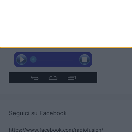
Seguici su Facebook
https://www.facebook.com/radiofusion/