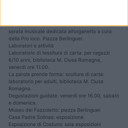
ore 17.00 – Musiche, canti e balli della
Sardegna a cura del gruppo folk Battos Moros,
piazza Berlinguer.
ore 21.00 – Ballos antihos in pratha de cresia,
serata musicale dedicata all’organetto a cura
della Pro loco. Piazza Berlinguer.
Laboratori e attività
Laboratorio di tessitura di carta: per ragazzi
6/10 anni, biblioteca M. Ciusa Romagna,
venerdì ore 11.00.
La parola prende forma: sculture di carta:
laboratorio per adulti, biblioteca M. Ciusa
Romagna.
Degustazioni guidate: venerdì ore 16.00, sabato
e domenica.
Museo del Fazzoletto: piazza Berlinguer.
Casa Padre Solinas: esposizione.
Esposizione di Costumi: sala esposizioni